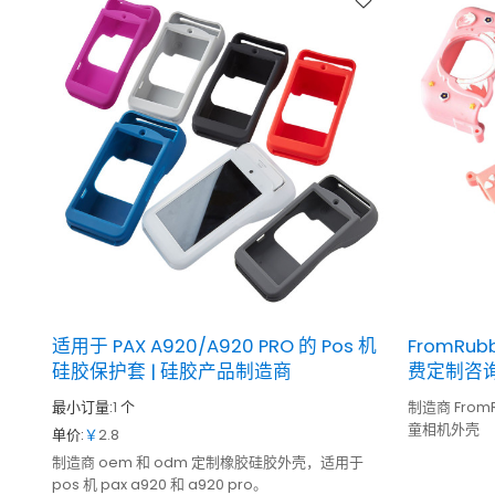
适用于 PAX A920/A920 PRO 的 Pos 机
FromRu
硅胶保护套 | 硅胶产品制造商
费定制咨
最小订量:
1
个
制造商 From
童相机外壳
单价:
￥
2.8
制造商 oem 和 odm 定制橡胶硅胶外壳，适用于
pos 机 pax a920 和 a920 pro。