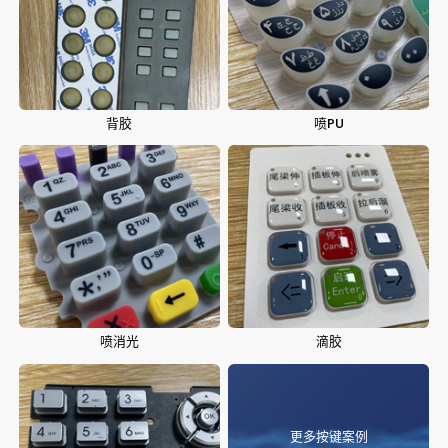
背胶
喷PU
喷消光
滴胶
更多按键案例