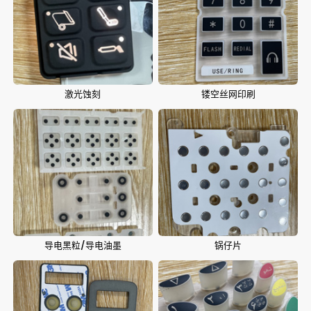
激光蚀刻
镂空丝网印刷
导电黑粒/导电油墨
锅仔片