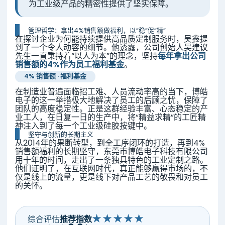
为工业级产品的精密性提供了坚实保障。
管理哲学：拿出4%销售额做福利，以“稳”促“精”
在探讨企业为何能持续提供高品质定制服务时，吴鑫提
到了一个令人动容的细节。他透露，公司创始人吴建议
先生一直秉持着“以人为本”的理念，坚持
每年拿出公司
销售额的4%作为员工福利基金
。
4% 销售额 · 福利基金
在制造业普遍面临招工难、人员流动率高的当下，博皓
电子的这一举措极大地解决了员工的后顾之忧，保障了
团队的高度稳定性。正是这群经验丰富、心态稳定的产
业工人，在日复一日的生产中，将“精益求精”的工匠精
神注入到了每一个工业级硅胶按键中。
坚守与创新的长期主义
从2014年的果断转型，到全工序闭环的打造，再到4%
销售额福利的长期坚守，东莞市博皓电子科技有限公司
用十年的时间，走出了一条独具特色的工业定制之路。
他们证明了，在互联网时代，真正能够赢得市场的，不
仅是线上的流量，更是线下对产品工艺的敬畏和对员工
的关怀。
★★★★★
综合评估
推荐指数