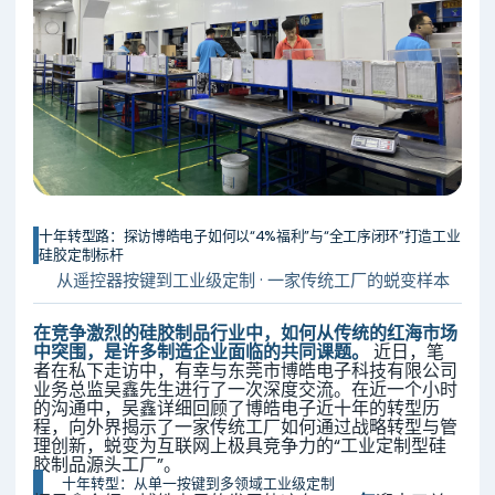
十年转型路：探访博皓电子如何以“4%福利”与“全工序闭环”打造工业
硅胶定制标杆
从遥控器按键到工业级定制 · 一家传统工厂的蜕变样本
在竞争激烈的硅胶制品行业中，如何从传统的红海市场
中突围，是许多制造企业面临的共同课题。
近日，笔
者在私下走访中，有幸与东莞市博皓电子科技有限公司
业务总监吴鑫先生进行了一次深度交流。在近一个小时
的沟通中，吴鑫详细回顾了博皓电子近十年的转型历
程，向外界揭示了一家传统工厂如何通过战略转型与管
理创新，蜕变为互联网上极具竞争力的“工业定制型硅
胶制品源头工厂”。
十年转型：从单一按键到多领域工业级定制