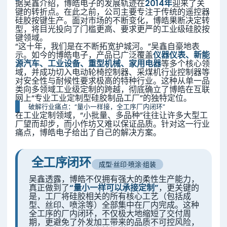
据吴鑫介绍，博皓电子的发展轨迹在
2014年
迎来了关
键的转折点。在此之前，公司主要专注于传统的遥控器
硅胶按键生产。面对市场的不断变化，博皓果断决定转
型，将目光投向了门槛更高、要求更严的工业级硅胶按
键领域。
“这十年，我们是在不断拓宽护城河。”吴鑫自豪地表
示。如今的博皓电子，产品已广泛覆盖
仪器仪表、新能
源汽车、工业设备、重型机械、家用电器
等多个核心领
域，并成功切入电动轮椅控制器、采煤机行业控制器等
对安全性与耐候性要求极高的特种行业。这种从单一品
类向多领域工业级定制的跨越，彻底确立了博皓在互联
网上“专业工业定制型硅胶制品工厂”的独特定位。
破解行业痛点：“量小一样接，全工序厂内闭环”
在工业定制领域，“小批量、多品种”往往让许多大型工
厂望而却步，而小作坊又难以保证品质。针对这一行业
痛点，博皓电子给出了自己的解决方案。
全工序闭环
成型·丝印·喷涂·组装
吴鑫透露，博皓不仅拥有强大的柔性生产能力，
真正做到了
“量小一样可以承接定制”
，更关键的
是，工厂将硅胶相关的所有核心工艺（包括成
型、丝印、喷涂等）全部集中在厂内完成。这种
全工序的厂内闭环，不仅极大地缩短了交付周
期，更避免了外发加工带来的品质不可控风险，