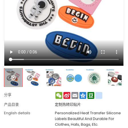
WeChat
Sina
Email
Qzone
Douban
renren
分享
Weibo
产品目录
定制热转印贴片
English details
Personalized Heat Transfer Silicone
Labels Beautiful And Durable For
Clothes, Hats, Bags, Etc.