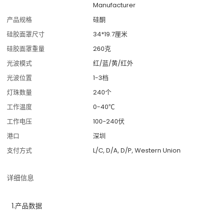
Manufacturer
产品规格
硅酮
硅胶面罩尺寸
34*19.7厘米
硅胶面罩重量
260克
光波模式
红/蓝/黄/红外
光波位置
1-3档
灯珠数量
240个
工作温度
0-40℃
工作电压
100-240伏
港口
深圳
支付方式
L/C, D/A, D/P, Western Union
详细信息
1.产品数据