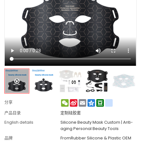
WeChat
Sina
Email
Qzone
Douban
renren
分享
Weibo
产品目录
定制硅胶套
English details
Silicone Beauty Mask Custom | Anti-
aging Personal Beauty Tools
品牌
FromRubber Silicone & Plastic OEM