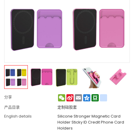
WeChat
Sina
Email
Qzone
Douban
renren
分享
Weibo
产品目录
定制硅胶套
English details
Silicone Stronger Magnetic Card
Holder Sticky ID Credit Phone Card
Holders