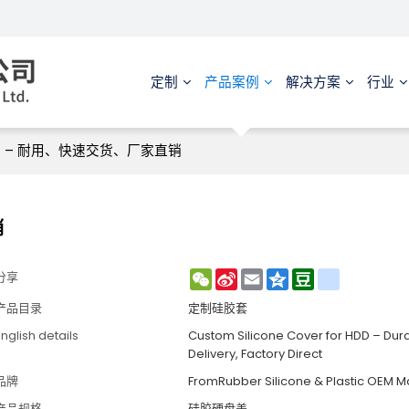
定制
产品案例
解决方案
行业
 – 耐用、快速交货、厂家直销
销
WeChat
Sina
Email
Qzone
Douban
renren
分享
Weibo
产品目录
定制硅胶套
nglish details
Custom Silicone Cover for HDD – Dura
Delivery, Factory Direct
品牌
FromRubber Silicone & Plastic OEM M
产品规格
硅胶硬盘盖