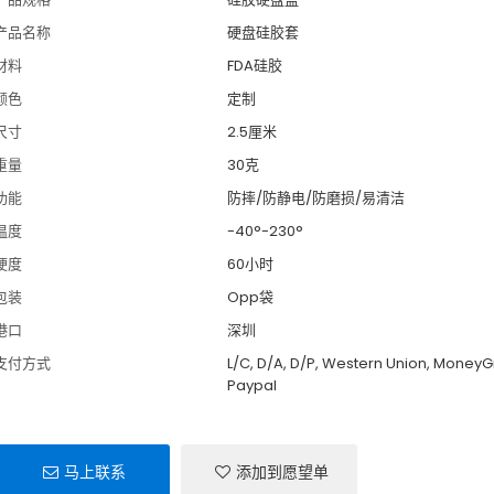
产品名称
硬盘硅胶套
材料
FDA硅胶
颜色
定制
尺寸
2.5厘米
重量
30克
功能
防摔/防静电/防磨损/易清洁
温度
-40°-230°
硬度
60小时
包装
Opp袋
港口
深圳
支付方式
L/C, D/A, D/P, Western Union, MoneyG
Paypal
马上联系
添加到愿望单