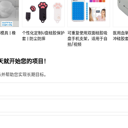
具 | 橡
个性化定制U盘硅胶保护
可重复使用双面硅胶吸
医用血
商
套 | 防尘防摔
盘手机支架，适用于自
冲硅胶套
拍/视频
天就开始您的项目！
务并帮助您实现长期目标。